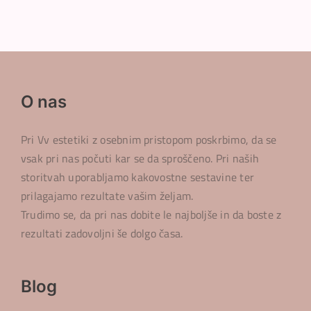
O nas
Pri Vv estetiki z osebnim pristopom poskrbimo, da se
vsak pri nas počuti kar se da sproščeno. Pri naših
storitvah uporabljamo kakovostne sestavine ter
prilagajamo rezultate vašim željam.
Trudimo se, da pri nas dobite le najboljše in da boste z
rezultati zadovoljni še dolgo časa.
Blog