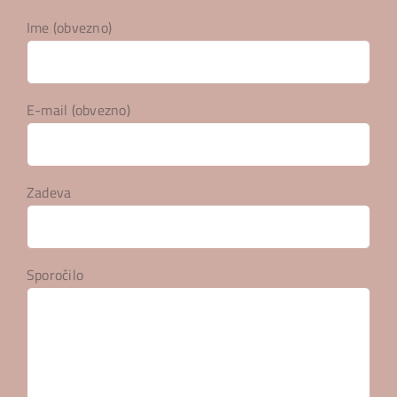
Ime (obvezno)
E-mail (obvezno)
Zadeva
Sporočilo