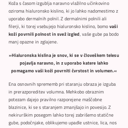
Koža s časom izgublja naravno vlažilno učinkovino
oziroma hialuronsko kislino, ki jo lahko nadomestimo z
uporabo dermalnih polnil. Z dermalnimi polnili ali
filerji, ki torej vsebujejo hialuronsko kislino, bomo
vaši
koži povrnili polnost in svež izgled
, vaše gube pa bodo
manj opazne in zglajene.
»Hialuronska kislina je snov, ki se v človeškem telesu
pojavlja naravno, in z uporabo katere lahko
pomagamo vaši koži povrniti čvrstost in volumen.«
Ena osnovnih sprememb pri staranju obraza je izguba
in prerazporeditev volumna. Mehkobo obraznim
potezam dajejo pravilno razporejene maščobne
blazinice, ki se s staranjem zmanjšajo in povesijo. Z
nekirurškim posegom lahko torej zabrišemo statične
gube, podočnjake, oblikujemo upadle ustnice, lica, nos