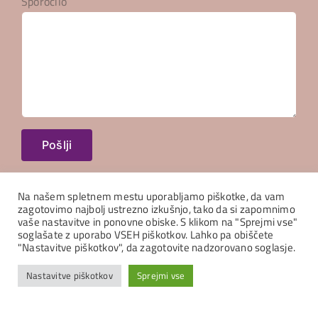
Sporočilo
Na našem spletnem mestu uporabljamo piškotke, da vam
zagotovimo najbolj ustrezno izkušnjo, tako da si zapomnimo
vaše nastavitve in ponovne obiske. S klikom na "Sprejmi vse"
soglašate z uporabo VSEH piškotkov. Lahko pa obiščete
"Nastavitve piškotkov", da zagotovite nadzorovano soglasje.
Copyright Oglaševalska agencija
CONNECTA
| All Rights Reserved |
Nastavitve piškotkov
Sprejmi vse
Pravni poduk
Facebook
Instagram
Tiktok