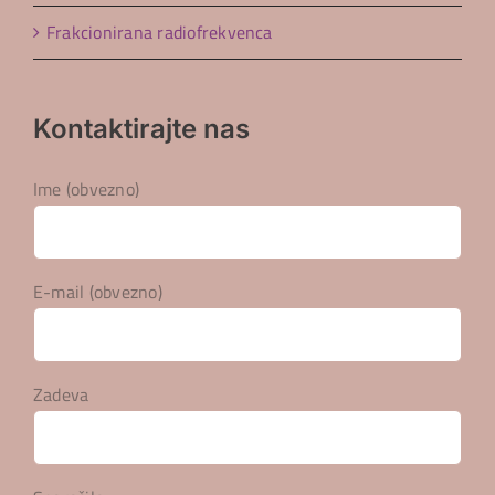
Frakcionirana radiofrekvenca
Kontaktirajte nas
Ime (obvezno)
E-mail (obvezno)
Zadeva