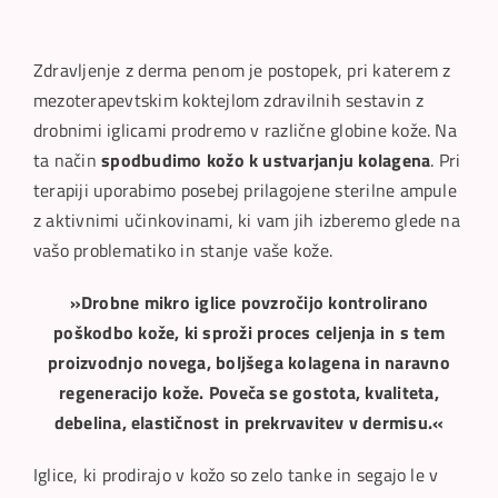
Zdravljenje z derma penom je postopek, pri katerem z
mezoterapevtskim koktejlom zdravilnih sestavin z
drobnimi iglicami prodremo v različne globine kože. Na
ta način
spodbudimo kožo k ustvarjanju kolagena
. Pri
terapiji uporabimo posebej prilagojene sterilne ampule
z aktivnimi učinkovinami, ki vam jih izberemo glede na
vašo problematiko in stanje vaše kože.
»Drobne mikro iglice povzročijo kontrolirano
poškodbo kože, ki sproži proces celjenja in s tem
proizvodnjo novega, boljšega kolagena in naravno
regeneracijo kože. Poveča se gostota, kvaliteta,
debelina, elastičnost in prekrvavitev v dermisu.«
Iglice, ki prodirajo v kožo so zelo tanke in segajo le v