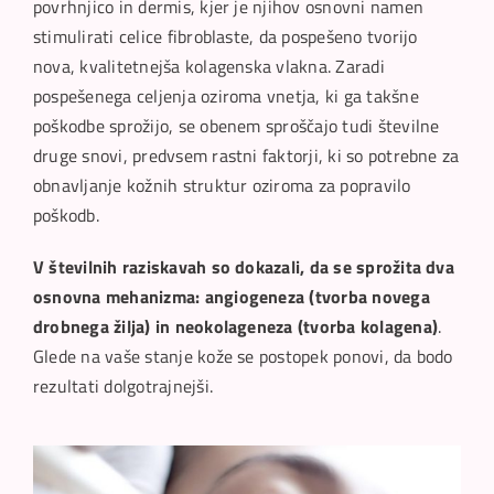
povrhnjico in dermis, kjer je njihov osnovni namen
stimulirati celice fibroblaste, da pospešeno tvorijo
nova, kvalitetnejša kolagenska vlakna. Zaradi
pospešenega celjenja oziroma vnetja, ki ga takšne
poškodbe sprožijo, se obenem sproščajo tudi številne
druge snovi, predvsem rastni faktorji, ki so potrebne za
obnavljanje kožnih struktur oziroma za popravilo
poškodb.
V številnih raziskavah so dokazali, da se sprožita dva
osnovna mehanizma: angiogeneza (tvorba novega
drobnega žilja) in neokolageneza (tvorba kolagena)
.
Glede na vaše stanje kože se postopek ponovi, da bodo
rezultati dolgotrajnejši.